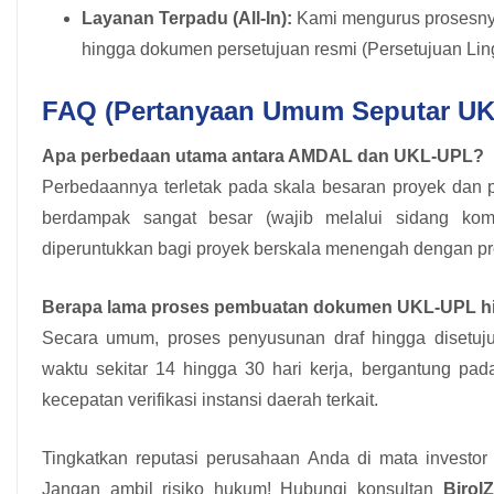
Layanan Terpadu (All-In):
Kami mengurus prosesnya
hingga dokumen persetujuan resmi (Persetujuan Ling
FAQ (Pertanyaan Umum Seputar U
Apa perbedaan utama antara AMDAL dan UKL-UPL?
Perbedaannya terletak pada skala besaran proyek dan 
berdampak sangat besar (wajib melalui sidang komi
diperuntukkan bagi proyek berskala menengah dengan pro
Berapa lama proses pembuatan dokumen UKL-UPL hi
Secara umum, proses penyusunan draf hingga disetuju
waktu sekitar 14 hingga 30 hari kerja, bergantung pad
kecepatan verifikasi instansi daerah terkait.
Tingkatkan reputasi perusahaan Anda di mata investor
Jangan ambil risiko hukum! Hubungi konsultan
BiroIZ