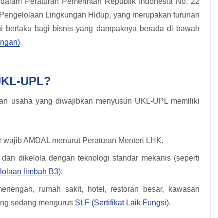
 dalam Peraturan Pemerintah Republik Indonesia No. 22
Pengelolaan Lingkungan Hidup, yang merupakan turunan
ini berlaku bagi bisnis yang dampaknya berada di bawah
ngan)
.
UKL-UPL?
n usaha yang diwajibkan menyusun UKL-UPL memiliki
ar wajib AMDAL menurut Peraturan Menteri LHK.
dan dikelola dengan teknologi standar mekanis (seperti
lolaan limbah B3
).
menengah, rumah sakit, hotel, restoran besar, kawasan
yang sedang mengurus
SLF (Sertifikat Laik Fungsi)
.