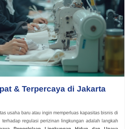
at & Terpercaya di Jakarta
 usaha baru atau ingin memperluas kapasitas bisnis di
terhadap regulasi perizinan lingkungan adalah langkah
paya Pengelolaan Lingkungan Hidup dan Upaya