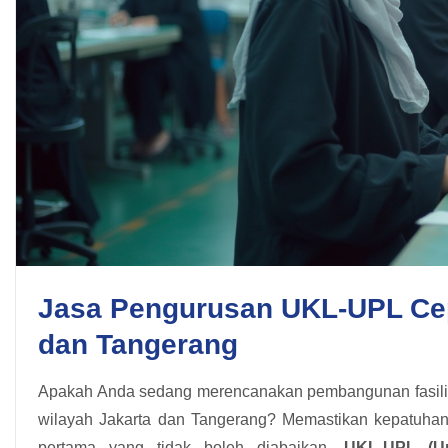
Jasa Pengurusan UKL-UPL Cep
dan Tangerang
Apakah Anda sedang merencanakan pembangunan fasilitas
wilayah Jakarta dan Tangerang? Memastikan kepatuhan 
pertama yang tidak boleh diabaikan.
UKL-UPL (U