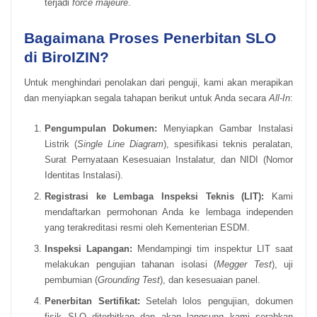
terjadi
force majeure
.
Bagaimana Proses Penerbitan SLO
di BiroIZIN?
Untuk menghindari penolakan dari penguji, kami akan merapikan
dan menyiapkan segala tahapan berikut untuk Anda secara
All-In
:
Pengumpulan Dokumen:
Menyiapkan Gambar Instalasi
Listrik (
Single Line Diagram
), spesifikasi teknis peralatan,
Surat Pernyataan Kesesuaian Instalatur, dan NIDI (Nomor
Identitas Instalasi).
Registrasi ke Lembaga Inspeksi Teknis (LIT):
Kami
mendaftarkan permohonan Anda ke lembaga independen
yang terakreditasi resmi oleh Kementerian ESDM.
Inspeksi Lapangan:
Mendampingi tim inspektur LIT saat
melakukan pengujian tahanan isolasi (
Megger Test
), uji
pembumian (
Grounding Test
), dan kesesuaian panel.
Penerbitan Sertifikat:
Setelah lolos pengujian, dokumen
fisik SLO diterbitkan dan akan langsung kami serahkan