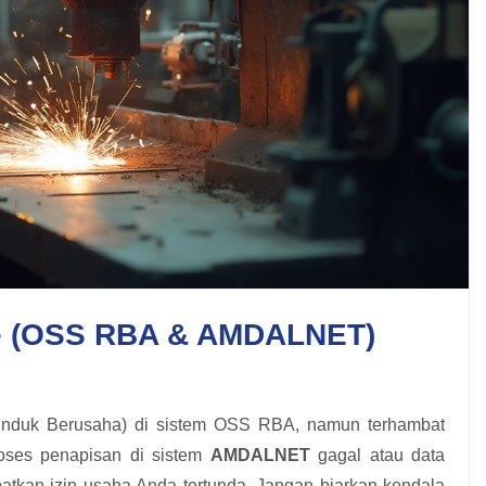
e (OSS RBA & AMDALNET)
nduk Berusaha) di sistem OSS RBA, namun terhambat
roses penapisan di sistem
AMDALNET
gagal atau data
tkan izin usaha Anda tertunda. Jangan biarkan kendala