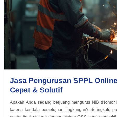
Jasa Pengurusan SPPL Onlin
Cepat & Solutif
Apakah Anda sedang berjuang mengurus NIB (Nomor I
karena kendala persetujuan lingkungan? Seringkali, p
usaha tidak sinkron dengan sistem OSS, yang mengakiba